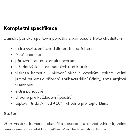
Kompletní specifikace
Dámské/pánské sportovní ponožky z bambusu s froté chodidlem.
extra vyztužené chodidlo proti opotřebení
froté chodidlo
přirozená antibakteriální ochrana
střední výška - lem ponožek nad kotník
viskóza bambus - přírodní příze s vysokým leskem, velmi
jemné na omak, přírodní antibakteriální účinky, antialergické
vlastnosti
extra pohodlné
vhodné pro každodenní použití
teplotní třída A - od +10° - vhodné pro teplé klima
Složení:
70% viskóza bambus (okamžitá absorbce a odvod vlhkosti, velmi
jemný omak, vysoký lesk, přírodní antibakteriální účinky)