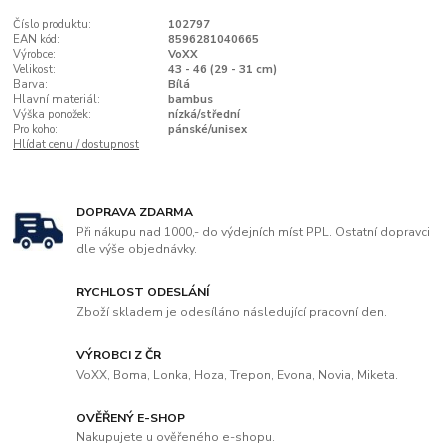
Číslo produktu:
102797
EAN kód:
8596281040665
Výrobce:
VoXX
Velikost:
43 - 46 (29 - 31 cm)
Barva:
Bílá
Hlavní materiál:
bambus
Výška ponožek:
nízká/střední
Pro koho:
pánské/unisex
Hlídat cenu / dostupnost
DOPRAVA ZDARMA
Při nákupu nad 1000,- do výdejních míst PPL. Ostatní dopravci
dle výše objednávky.
RYCHLOST ODESLÁNÍ
Zboží skladem je odesíláno následující pracovní den.
VÝROBCI Z ČR
VoXX, Boma, Lonka, Hoza, Trepon, Evona, Novia, Miketa.
OVĚŘENÝ E-SHOP
Nakupujete u ověřeného e-shopu.