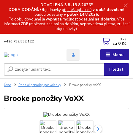
DOVOLENÁ 3.8.-13.8.2026!!
DOBA DODÁNÍ:
Objednávky
přijaté/zaplacené
v době dovolené
budou odeslány
v pátek 14.8.2026.
Po dobu dovolené je
vypnuta
možnost odeslání
na dobírku
. Více
informací
ZDE (možnost zaslání na dobírku, neprovedená platba, zrušení
objednávky).
0
ks
+420 732 552 122
za
0 Kč
Menu
Hledat
Úvod
Pánské ponožky, podkolenky
Brooke ponožky VoXX
Brooke ponožky VoXX