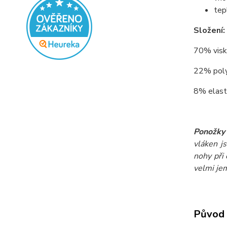
tep
Složení:
70% viskó
22% polyp
8% elasta
Ponožky 
vláken j
nohy při
velmi je
Původ 