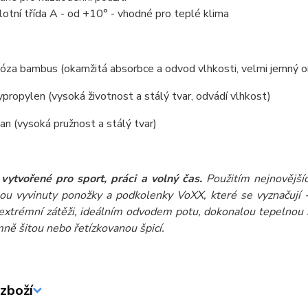
lotní třída A - od +10° - vhodné pro teplé klima
za bambus (okamžitá absorbce a odvod vlhkosti, velmi jemný omak
ropylen (vysoká životnost a stálý tvar, odvádí vlhkost)
n (vysoká pružnost a stálý tvar)
vytvořené pro sport, práci a volný čas.
Použitím nejnovější
sou vyvinuty ponožky a podkolenky VoXX, které se vyznaču
 extrémní zátěži, ideálním odvodem potu, dokonalou tepelnou iz
mně šitou nebo řetízkovanou špicí.
zboží