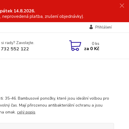
 pátek 14.8.2026.
, neprovedená platba, zrušení objednávky).
Přihlášení
 si rady? Zavolejte.
0
ks
za
0 Kč
 732 552 122
sti: 35-46. Bambusové ponožky, které jsou ideální volbou pro
 volný čas. Mají přirozenou antibakteriální ochranu a jsou
 na omak.
celý popis