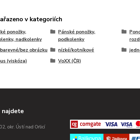
zařazeno v kategoriích
ké ponožky,
Pánské ponožky,
Pono
lenky, nadkolenky
podkolenky
rozd
barevné/bez obrázku
nízké/kotníkové
jedn
s (viskóza)
VoXX (ČR)
 najdete
02, okr. Ústí nad Orlicí