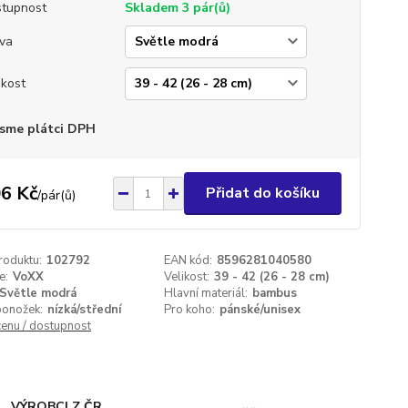
tupnost
Skladem 3 pár(ů)
va
ikost
sme plátci DPH
6 Kč
Přidat do košíku
/
pár(ů)
roduktu:
102792
EAN kód:
8596281040580
e:
VoXX
Velikost:
39 - 42 (26 - 28 cm)
Světle modrá
Hlavní materiál:
bambus
ponožek:
nízká/střední
Pro koho:
pánské/unisex
cenu / dostupnost
VÝROBCI Z ČR