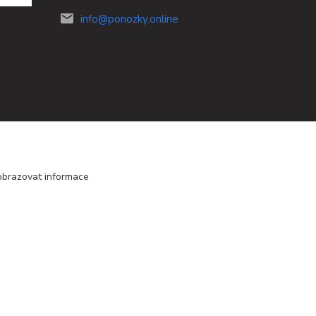
info@ponozky.online
obrazovat informace
Vytvořeno na
Eshop-rychle.cz