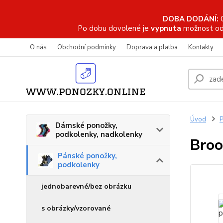
DOBA DODÁNÍ:
Po dobu dovolené je
vypnuta
možnost od
O nás
Obchodní podmínky
Doprava a platba
Kontakty
Úvod
P
Dámské ponožky,
podkolenky, nadkolenky
Broo
Pánské ponožky,
podkolenky
jednobarevné/bez obrázku
s obrázky/vzorované