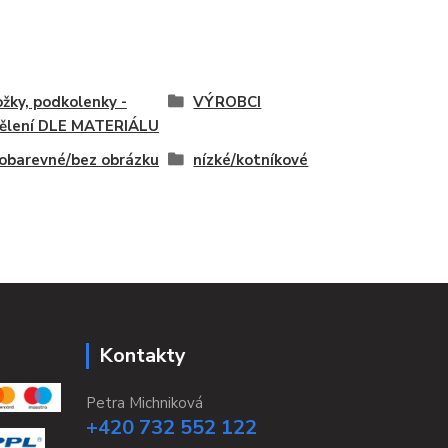
žky, podkolenky -
VÝROBCI
ělení DLE MATERIÁLU
obarevné/bez obrázku
nízké/kotníkové
Kontakty
Petra Michniková
+420 732 552 122