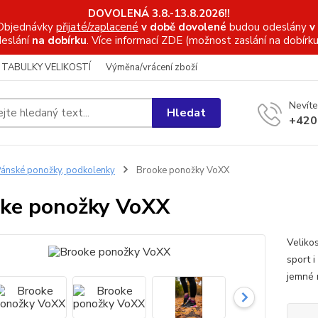
DOVOLENÁ 3.8.-13.8.2026!!
Objednávky
přijaté/zaplacené
v době dovolené
budou odeslány
v
eslání
na dobírku
. Více informací
ZDE (možnost zaslání na dobírku
TABULKY VELIKOSTÍ
Výměna/vrácení zboží
Nevíte
Hledat
+420
ánské ponožky, podkolenky
Brooke ponožky VoXX
ke ponožky VoXX
Veliko
sport i
jemné