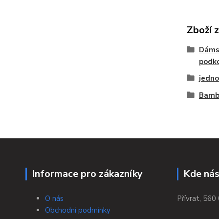
Zboží 
Dáms
podko
jedno
Bambu
Informace pro zákazníky
Kde nás
O nás
Přívrat, 560 
Obchodní podmínky