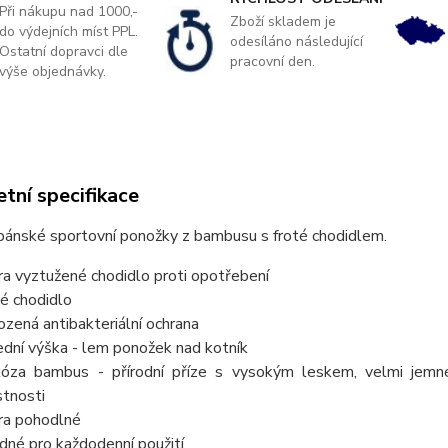
Při nákupu nad 1000,-
Zboží skladem je
do výdejních míst PPL.
odesíláno následující
Ostatní dopravci dle
pracovní den.
výše objednávky.
tní specifikace
ánské sportovní ponožky z bambusu s froté chodidlem.
ra vyztužené chodidlo proti opotřebení
té chodidlo
rozená antibakteriální ochrana
ední výška - lem ponožek nad kotník
kóza bambus - přírodní příze s vysokým leskem, velmi jemné n
stnosti
ra pohodlné
dné pro každodenní použití