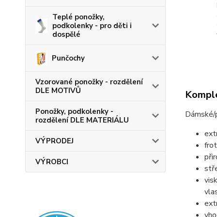
Teplé ponožky,
podkolenky - pro děti i
dospělé
Punčochy
Vzorované ponožky - rozdělení
DLE MOTIVŮ
Komple
Ponožky, podkolenky -
Dámské/p
rozdělení DLE MATERIÁLU
ext
VÝPRODEJ
fro
při
VÝROBCI
stř
vis
vla
ext
vho