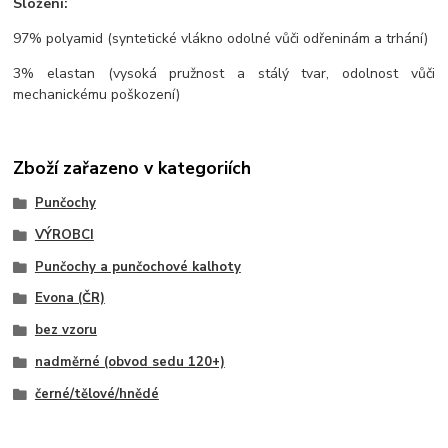
Složení:
97% polyamid (syntetické vlákno odolné vůči odřeninám a trhání)
3% elastan (vysoká pružnost a stálý tvar, odolnost vůči
mechanickému poškození)
Zboží zařazeno v kategoriích
Punčochy
VÝROBCI
Punčochy a punčochové kalhoty
Evona (ČR)
bez vzoru
nadměrné (obvod sedu 120+)
černé/tělové/hnědé