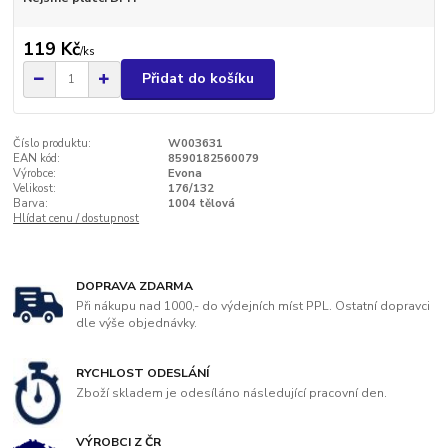
119 Kč
/
ks
Přidat do košíku
Číslo produktu:
W003631
EAN kód:
8590182560079
Výrobce:
Evona
Velikost:
176/132
Barva:
1004 tělová
Hlídat cenu / dostupnost
DOPRAVA ZDARMA
Při nákupu nad 1000,- do výdejních míst PPL. Ostatní dopravci
dle výše objednávky.
RYCHLOST ODESLÁNÍ
Zboží skladem je odesíláno následující pracovní den.
VÝROBCI Z ČR