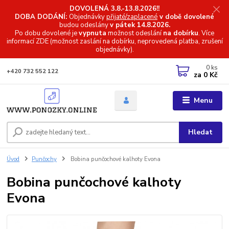
DOVOLENÁ 3.8.-13.8.2026!!
DOBA DODÁNÍ:
Objednávky
přijaté/zaplacené
v době dovolené
budou odeslány
v pátek 14.8.2026.
Po dobu dovolené je
vypnuta
možnost odeslání
na dobírku
. Více
informací
ZDE (možnost zaslání na dobírku, neprovedená platba, zrušení
objednávky).
0
ks
+420 732 552 122
za
0 Kč
Menu
Hledat
Úvod
Punčochy
Bobina punčochové kalhoty Evona
Bobina punčochové kalhoty
Evona