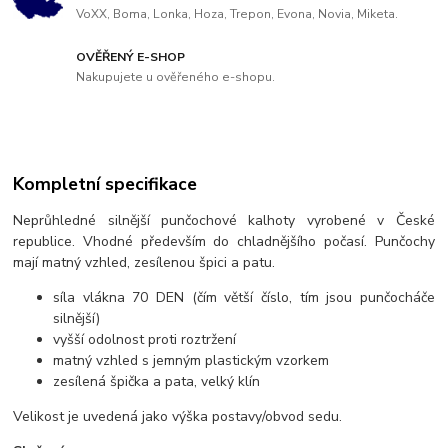
VoXX, Boma, Lonka, Hoza, Trepon, Evona, Novia, Miketa.
OVĚŘENÝ E-SHOP
Nakupujete u ověřeného e-shopu.
Kompletní specifikace
Neprůhledné silnější punčochové kalhoty vyrobené v České
republice. Vhodné především do chladnějšího počasí. Punčochy
mají matný vzhled, zesílenou špici a patu.
síla vlákna 70 DEN (čím větší číslo, tím jsou punčocháče
silnější)
vyšší odolnost proti roztržení
matný vzhled s jemným plastickým vzorkem
zesílená špička a pata, velký klín
Velikost je uvedená jako výška postavy/obvod sedu.