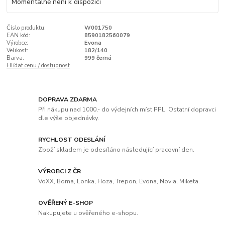
Momentálně není k dispozici
Číslo produktu:
W001750
EAN kód:
8590182560079
Výrobce:
Evona
Velikost:
182/140
Barva:
999 černá
Hlídat cenu / dostupnost
DOPRAVA ZDARMA
Při nákupu nad 1000,- do výdejních míst PPL. Ostatní dopravci
dle výše objednávky.
RYCHLOST ODESLÁNÍ
Zboží skladem je odesíláno následující pracovní den.
VÝROBCI Z ČR
VoXX, Boma, Lonka, Hoza, Trepon, Evona, Novia, Miketa.
OVĚŘENÝ E-SHOP
Nakupujete u ověřeného e-shopu.