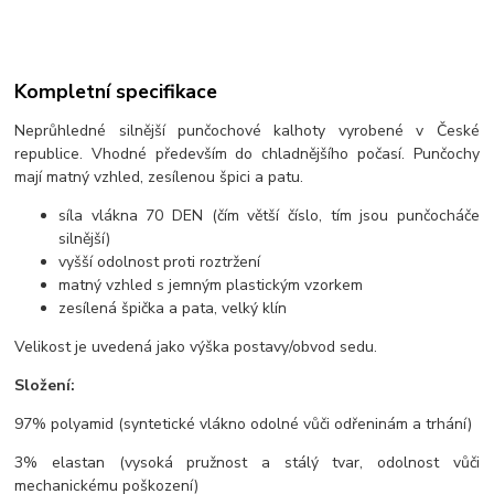
Kompletní specifikace
Neprůhledné silnější punčochové kalhoty vyrobené v České
republice. Vhodné především do chladnějšího počasí. Punčochy
mají matný vzhled, zesílenou špici a patu.
síla vlákna 70 DEN (čím větší číslo, tím jsou punčocháče
silnější)
vyšší odolnost proti roztržení
matný vzhled s jemným plastickým vzorkem
zesílená špička a pata, velký klín
Velikost je uvedená jako výška postavy/obvod sedu.
Složení:
97% polyamid (syntetické vlákno odolné vůči odřeninám a trhání)
3% elastan (vysoká pružnost a stálý tvar, odolnost vůči
mechanickému poškození)