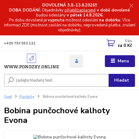
DOVOLENÁ 3.8.-13.8.2026!!
DOBA DODÁNÍ:
Objednávky
přijaté/zaplacené
v době dovolené
budou odeslány
v pátek 14.8.2026.
Po dobu dovolené je
vypnuta
možnost odeslání
na dobírku
. Více
informací
ZDE (možnost zaslání na dobírku, neprovedená platba, zrušení
objednávky).
0
ks
+420 732 552 122
za
0 Kč
Menu
Hledat
Úvod
Punčochy
Bobina punčochové kalhoty Evona
Bobina punčochové kalhoty
Evona