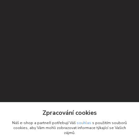
Kontakty
Zpracování cookies
Petra Michniková
Náš e-shop a partneři potřebují Váš
souhlas
s použitím souborů
+420 732 552 122
cookies, aby Vám mohli zobrazovat informace týkající se Vašich
zájmů.
info@ponozky.online