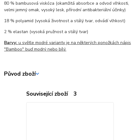
80 % bambusová viskóza (okamžitá absorbce a odvod vlhkosti,
velmi jemný omak, vysoký lesk, přírodní antibakteriální účinky)
18 % polyamid (vysoká životnost a stálý tvar, odvádí vlhkost)
2 % elastan (vysoká pružnost a stálý tvar)
Barvy:
u světle modré varianty je na některých ponožkách nápis
"Bamboo" buď modrý nebo bílý.
Původ zboží
Související zboží
3