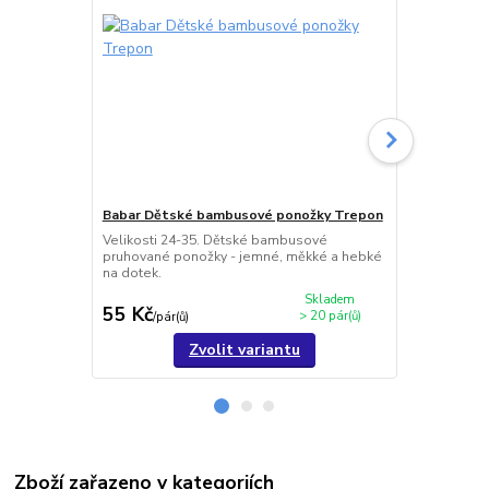
Babar Dětské bambusové ponožky Trepon
Hugo dětsk
Velikosti 24-35. Dětské bambusové
Velikosti 2
pruhované ponožky - jemné, měkké a hebké
- měkké na d
na dotek.
antibakteriál
Skladem
55 Kč
56 Kč
> 20 pár(ů)
/
pár(ů)
/
pár(ů
Zvolit variantu
Zboží zařazeno v kategoriích