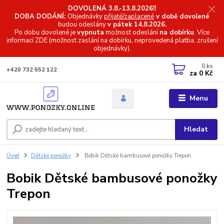
DOVOLENÁ 3.8.-13.8.2026!!
DOBA DODÁNÍ:
Objednávky
přijaté/zaplacené
v době dovolené
budou odeslány
v pátek 14.8.2026.
Po dobu dovolené je
vypnuta
možnost odeslání
na dobírku
. Více
informací
ZDE (možnost zaslání na dobírku, neprovedená platba, zrušení
objednávky).
0
ks
+420 732 552 122
za
0 Kč
Menu
Hledat
Úvod
Dětské ponožky
Bobik Dětské bambusové ponožky Trepon
Bobik Dětské bambusové ponožky
Trepon