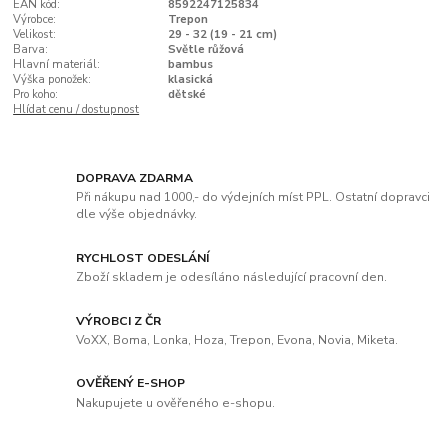
EAN kód:
8592247125834
Výrobce:
Trepon
Velikost:
29 - 32 (19 - 21 cm)
Barva:
Světle růžová
Hlavní materiál:
bambus
Výška ponožek:
klasická
Pro koho:
dětské
Hlídat cenu / dostupnost
DOPRAVA ZDARMA
Při nákupu nad 1000,- do výdejních míst PPL. Ostatní dopravci
dle výše objednávky.
RYCHLOST ODESLÁNÍ
Zboží skladem je odesíláno následující pracovní den.
VÝROBCI Z ČR
VoXX, Boma, Lonka, Hoza, Trepon, Evona, Novia, Miketa.
OVĚŘENÝ E-SHOP
Nakupujete u ověřeného e-shopu.