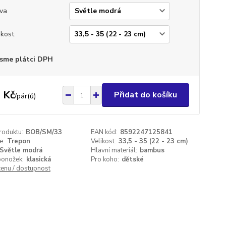
va
ikost
sme plátci DPH
 Kč
Přidat do košíku
/
pár(ů)
roduktu:
BOB/SM/33
EAN kód:
8592247125841
e:
Trepon
Velikost:
33,5 - 35 (22 - 23 cm)
Světle modrá
Hlavní materiál:
bambus
ponožek:
klasická
Pro koho:
dětské
cenu / dostupnost