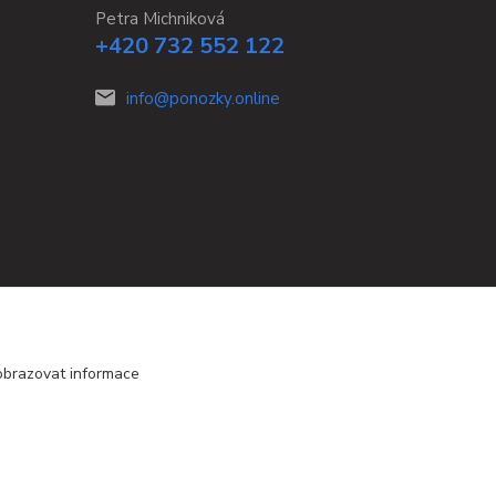
Petra Michniková
+420 732 552 122
info@ponozky.online
obrazovat informace