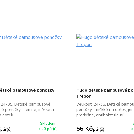
Dětské bambusové ponožky
Hugo dětské bambusové po
Trepon
i 24-35. Dětské bambusové
Velikosti 24-35. Dětské bamb
né ponožky - jemné, měkké a
ponožky - měkké na dotek, je
 dotek.
prodyšné, antibakteriální.
Skladem
56 Kč
> 20 pár(ů)
>
/
pár(ů)
/
pár(ů)