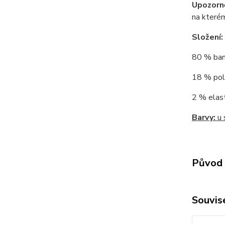
Upozorn
na kterém
Složení:
80 % bamb
18 % poly
2 % elast
Barvy:
u 
Původ 
Souvise