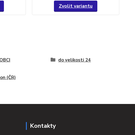
Zvolit variantu
OBCI
do velikosti 24
on (ČR)
Kontakty