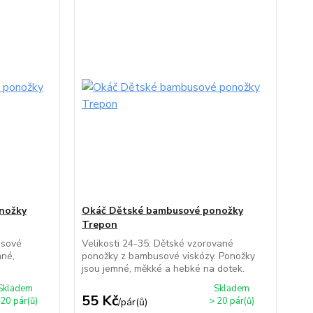
nožky
Okáč Dětské bambusové ponožky
Trepon
usové
Velikosti 24-35. Dětské vzorované
mné,
ponožky z bambusové viskózy. Ponožky
jsou jemné, měkké a hebké na dotek.
Skladem
Skladem
55 Kč
 20 pár(ů)
> 20 pár(ů)
/
pár(ů)