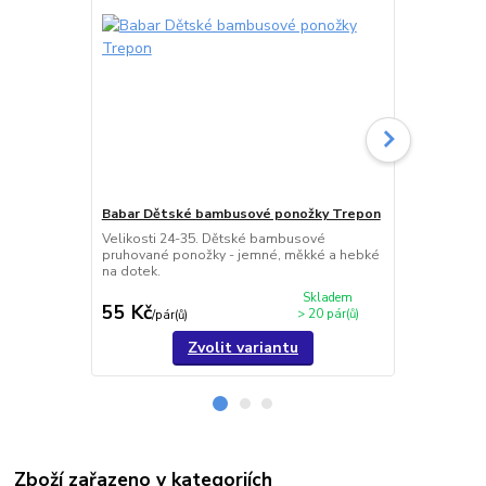
Babar Dětské bambusové ponožky Trepon
Hugo dětsk
Velikosti 24-35. Dětské bambusové
Velikosti 2
pruhované ponožky - jemné, měkké a hebké
- měkké na d
na dotek.
antibakteriál
Skladem
55 Kč
56 Kč
> 20 pár(ů)
/
pár(ů)
/
pár(ů
Zvolit variantu
Zboží zařazeno v kategoriích