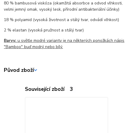
80 % bambusová viskóza (okamžitá absorbce a odvod vlhkosti,
velmi jemný omak, vysoký lesk, přírodní antibakteriální účinky)
18 % polyamid (vysoká životnost a stálý tvar, odvádí vlhkost)
2 % elastan (vysoká pružnost a stálý tvar)
Barvy:
u světle modré varianty je na některých ponožkách nápis
"Bamboo" buď modrý nebo bílý.
Původ zboží
Související zboží
3