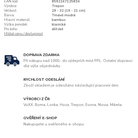
EAN kód:
8592247125834
Výrobce:
Trepon
Velikost:
29 - 32 (19 - 21 cm)
Barva:
Tmavě modrá
Hlavní materiál:
bambus
Výška ponožek:
klasická
Pro koho:
dětské
Hlídat cenu / dostupnost
DOPRAVA ZDARMA
Při nákupu nad 1000,- do výdejních míst PPL. Ostatní dopravci
dle výše objednávky.
RYCHLOST ODESLÁNÍ
Zboží skladem je odesíláno následující pracovní den.
VÝROBCI Z ČR
VoXX, Boma, Lonka, Hoza, Trepon, Evona, Novia, Miketa.
OVĚŘENÝ E-SHOP
Nakupujete u ověřeného e-shopu.