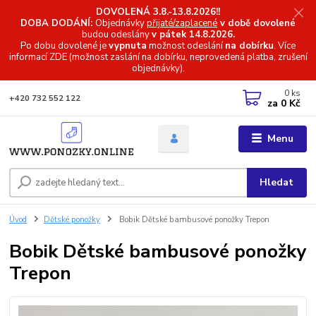
DOVOLENÁ 3.8.-13.8.2026!!
DOBA DODÁNÍ:
Objednávky
přijaté/zaplacené
v době dovolené
budou odeslány
v pátek 14.8.2026.
Po dobu dovolené je
vypnuta
možnost odeslání
na dobírku
. Více
informací
ZDE (možnost zaslání na dobírku, neprovedená platba, zrušení
objednávky).
0
ks
+420 732 552 122
za
0 Kč
Menu
Hledat
Úvod
Dětské ponožky
Bobik Dětské bambusové ponožky Trepon
Bobik Dětské bambusové ponožky
Trepon