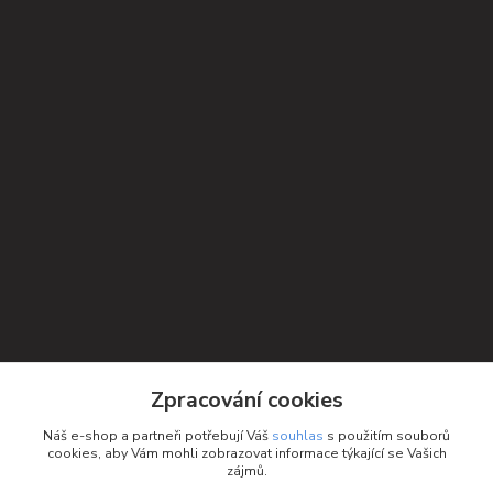
Kontakty
Zpracování cookies
Petra Michniková
Náš e-shop a partneři potřebují Váš
souhlas
s použitím souborů
+420 732 552 122
cookies, aby Vám mohli zobrazovat informace týkající se Vašich
zájmů.
info@ponozky.online