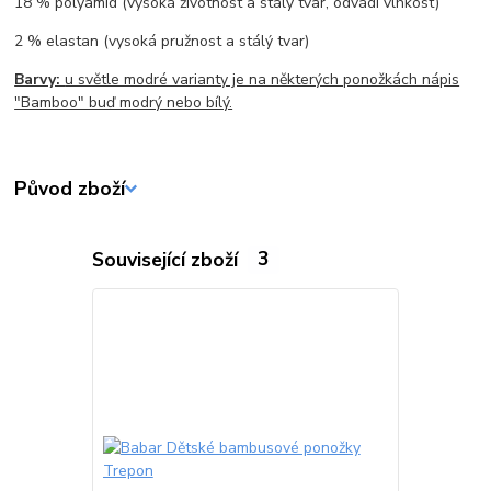
18 % polyamid (vysoká životnost a stálý tvar, odvádí vlhkost)
2 % elastan (vysoká pružnost a stálý tvar)
Barvy:
u světle modré varianty je na některých ponožkách nápis
"Bamboo" buď modrý nebo bílý.
Původ zboží
Související zboží
3