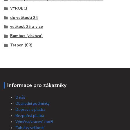
VÝROBCI
do velikosti 24
velikost 25 a více
Bambus (viskóza)
Trepon (ČR)
Informace pro zákazníky
O nás
Obchodní podmínky
Doprava a platba
Bezpečná platba
Výměna/vrácení zboží
Tabulky velikostí