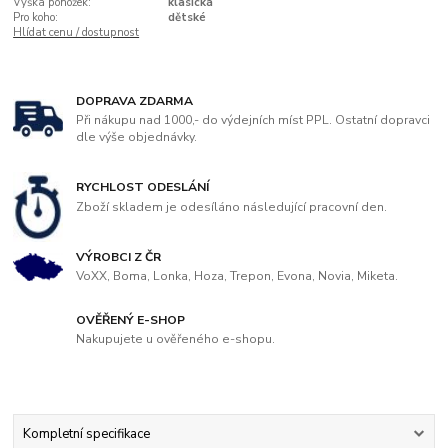
Výška ponožek:
klasická
Pro koho:
dětské
Hlídat cenu / dostupnost
DOPRAVA ZDARMA
Při nákupu nad 1000,- do výdejních míst PPL. Ostatní dopravci
dle výše objednávky.
RYCHLOST ODESLÁNÍ
Zboží skladem je odesíláno následující pracovní den.
VÝROBCI Z ČR
VoXX, Boma, Lonka, Hoza, Trepon, Evona, Novia, Miketa.
OVĚŘENÝ E-SHOP
Nakupujete u ověřeného e-shopu.
Kompletní specifikace