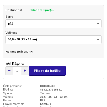
Dostupnost
Skladem 3 pár(ů)
Barva
Velikost
Nejsme plátci DPH
56 Kč
/
pár(ů)
Přidat do košíku
Číslo produktu:
BOB/BL/33
EAN kód:
8592247125841
Výrobce:
Trepon
Velikost:
33,5 - 35 (22 - 23 cm)
Barva:
Bílá
Hlavní materiál:
bambus