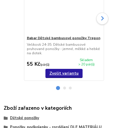
Babar Dětské bambusové ponožky Trepon
Hugo dětsk
Velikosti 24-35. Dětské bambusové
Velikosti 2
pruhované ponožky - jemné, měkké a hebké
- měkké na d
na dotek.
antibakteriál
Skladem
55 Kč
56 Kč
> 20 pár(ů)
/
pár(ů)
/
pár(ů
Zvolit variantu
Zboží zařazeno v kategoriích
Dětské ponožky
Ponožky, podkolenky - rozdělení DLE MATERIÁLU