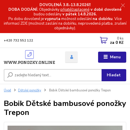
DOVOLENÁ 3.8.-13.8.2026!!
DOBA DODÁNÍ:
Objednávky
přijaté/zaplacené
v době dovolené
budou odeslány
v pátek 14.8.2026.
Po dobu dovolené je
vypnuta
možnost odeslání
na dobírku
. Více
informací
ZDE (možnost zaslání na dobírku, neprovedená platba, zrušení
objednávky).
0
ks
+420 732 552 122
za
0 Kč
Menu
Hledat
Úvod
Dětské ponožky
Bobik Dětské bambusové ponožky Trepon
Bobik Dětské bambusové ponožky
Trepon