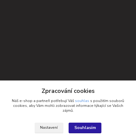
Kontakty
Zpracování cookies
Petra Michniková
Náš e-shop a partneři potřebují Váš
souhlas
s použitím souborů
+420 732 552 122
cookies, aby Vám mohli zobrazovat informace týkající se Vašich
zájmů.
info@ponozky.online
Souhlasím
Nastavení