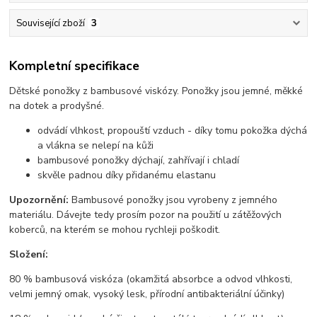
Související zboží
3
Kompletní specifikace
Dětské ponožky z bambusové viskózy. Ponožky jsou jemné, měkké
na dotek a prodyšné.
odvádí vlhkost, propouští vzduch - díky tomu pokožka dýchá
a vlákna se nelepí na kůži
bambusové ponožky dýchají, zahřívají i chladí
skvěle padnou díky přidanému elastanu
Upozornění:
Bambusové ponožky jsou vyrobeny z jemného
materiálu. Dávejte tedy prosím pozor na použití u zátěžových
koberců, na kterém se mohou rychleji poškodit.
Složení:
80 % bambusová viskóza (okamžitá absorbce a odvod vlhkosti,
velmi jemný omak, vysoký lesk, přírodní antibakteriální účinky)