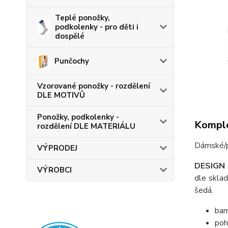
Teplé ponožky,
podkolenky - pro děti i
dospělé
Punčochy
Vzorované ponožky - rozdělení
DLE MOTIVŮ
Ponožky, podkolenky -
Komple
rozdělení DLE MATERIÁLU
Dámské/p
VÝPRODEJ
DESIGN 
VÝROBCI
dle skla
šedá.
bam
poh