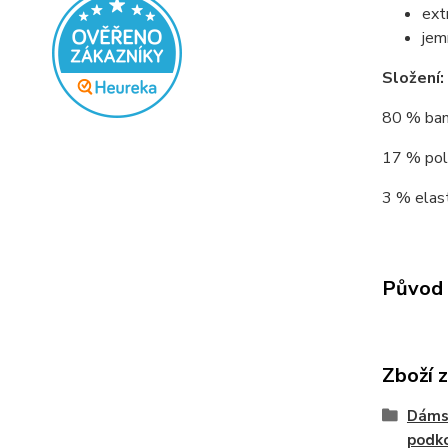
ext
jem
Složení:
80 % bamb
17 % poly
3 % elast
Původ 
Zboží 
Dáms
podko