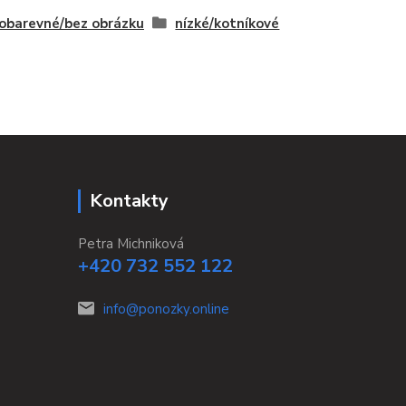
obarevné/bez obrázku
nízké/kotníkové
Kontakty
Petra Michniková
+420 732 552 122
info@ponozky.online