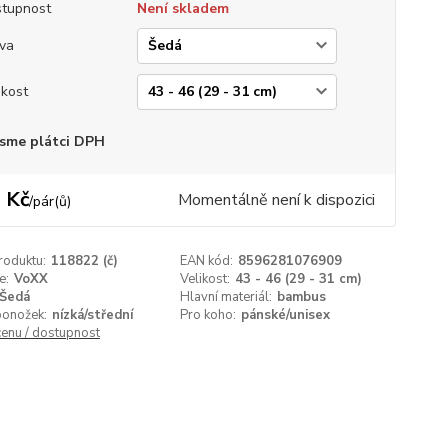
tupnost
Není skladem
va
ikost
sme plátci DPH
 Kč
Momentálně není k dispozici
/
pár(ů)
roduktu:
118822 (č)
EAN kód:
8596281076909
e:
VoXX
Velikost:
43 - 46 (29 - 31 cm)
Šedá
Hlavní materiál:
bambus
ponožek:
nízká/střední
Pro koho:
pánské/unisex
cenu / dostupnost