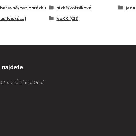
barevné/bez obrázku
nízké/kotníkové
jedn
s (viskóza)
VoXX (ČR)
 najdete
02, okr. Ústí nad Orlicí