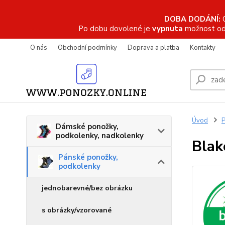
DOBA DODÁNÍ:
Po dobu dovolené je
vypnuta
možnost od
O nás
Obchodní podmínky
Doprava a platba
Kontakty
Úvod
P
Dámské ponožky,
podkolenky, nadkolenky
Blak
Pánské ponožky,
podkolenky
jednobarevné/bez obrázku
s obrázky/vzorované