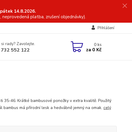
 pátek 14.8.2026.
, neprovedená platba, zrušení objednávky).
Přihlášení
 si rady? Zavolejte.
0
ks
za
0 Kč
 732 552 122
sti 35-46. Krátké bambusové ponožky v extra kvalitě. Použitý
ál bambus má přírodní lesk a hedvábně jemný na omak.
celý