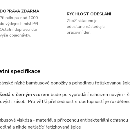
DOPRAVA ZDARMA
RYCHLOST ODESLÁNÍ
Při nákupu nad 1000,-
Zboží skladem je
do výdejních míst PPL.
odesíláno následující
Ostatní dopravci dle
pracovní den.
výše objednávky.
tní specifikace
ánské nízké bambusové ponožky s pohodlnou řetízkovanou špic
šedá s černým vzorem
bude po vyprodání nahrazen novým - 
dových zásob. Pro větší přehlednost s dostupností je rozděleno
busová viskóza - materiál s přirozenou antibakteriální ochranou
odlná a nikde netlačící řetízkovaná špice