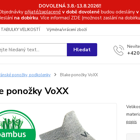
DOVOLENÁ 3.8.-13.8.2026!!
Objednávky
přijaté/zaplacené
v době dovolené
budou odeslány
v
eslání
na dobírku
. Více informací
ZDE (možnost zaslání na dobírku
TABULKY VELIKOSTÍ
Výměna/vrácení zboží
Nevíte
Hledat
+420
ánské ponožky, podkolenky
Blake ponožky VoXX
e ponožky VoXX
Veliko
materi
popis