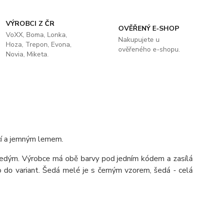
VÝROBCI Z ČR
OVĚŘENÝ E-SHOP
VoXX, Boma, Lonka,
Nakupujete u
Hoza, Trepon, Evona,
ověřeného e-shopu.
Novia, Miketa.
í a jemným lemem.
šedým. Výrobce má obě barvy pod jedním kódem a zasílá
 do variant. Šedá melé je s černým vzorem, šedá - celá