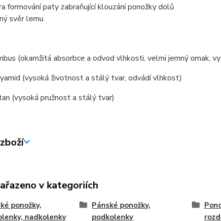
ra formování paty zabraňující klouzání ponožky dolů
ný svěr lemu
us (okamžitá absorbce a odvod vlhkosti, velmi jemný omak, vysok
amid (vysoká životnost a stálý tvar, odvádí vlhkost)
an (vysoká pružnost a stálý tvar)
zboží
zařazeno v kategoriích
ké ponožky,
Pánské ponožky,
Pono
lenky, nadkolenky
podkolenky
rozd