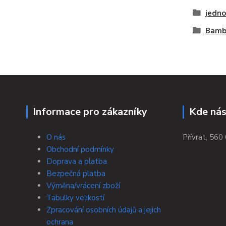
jedno
Bambu
Informace pro zákazníky
Kde nás
O nás
Přívrat, 560 
Obchodní podmínky
Doprava a platba
Bezpečná platba
Výměna/vrácení zboží
Tabulky velikostí
Zpracování osobních údajů a jejich
ochrana