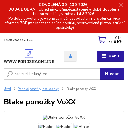
DOVOLENÁ 3.8.-13.8.2026!!
DOBA DODÁNÍ:
Objednávky
přijaté/zaplacené
v době dovolené
budou odeslány
v pátek 14.8.2026.
Po dobu dovolené je
vypnuta
možnost odeslání
na dobírku
. Více
informací
ZDE (možnost zaslání na dobírku, neprovedená platba, zrušení
objednávky).
0
ks
+420 732 552 122
za
0 Kč
Menu
Hledat
Úvod
Pánské ponožky, podkolenky
Blake ponožky VoXX
Blake ponožky VoXX