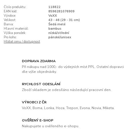
Číslo produktu:
118822
EAN kód:
8596281076909
Výrobce:
VoXX
Velikost:
43 - 46 (29 - 31 cm)
Barva:
Šedá melé
Hlavní materiál:
bambus
Výška ponožek:
nízká/střední
Pro koho:
pánské/unisex
Hlídat cenu / dostupnost
DOPRAVA ZDARMA
Při nákupu nad 1000,- do výdejních míst PPL. Ostatní dopravci
dle výše objednávky.
RYCHLOST ODESLÁNÍ
Zboží skladem je odesíláno následující pracovní den.
VÝROBCI Z ČR
VoXX, Boma, Lonka, Hoza, Trepon, Evona, Novia, Miketa.
OVĚŘENÝ E-SHOP
Nakupujete u ověřeného e-shopu.