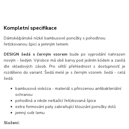
Kompletní specifikace
Dámské/pánské nízké bambusové ponožky s pohodlnou
řetízkovanou špicí a jemným lemem.
DESIGN šedá s černým vzorem
bude po vyprodání nahrazen
novým - šedým. Výrobce má obě barvy pod jedním kódem a zasílá
dle skladových zásob. Pro větší přehlednost s dostupností je
rozděleno do variant. Šedá melé je s černým vzorem, šedá - celá
šedá.
bambusová viskóza - materiál s přirozenou antibakteriální
ochranou
pohodlná a nikde netlačící řetízkovaná špice
extra formování paty zabraňující klouzání ponožky dolů
jemný svěr lemu
Složení: