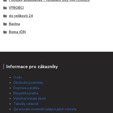
VÝROBCI
do velikosti 24
Bavlna
Boma (ČR)
Informace pro zákazníky
O nás
Obchodní podmínky
Doprava a platba
Bezpečná platba
Výměna/vrácení zboží
Tabulky velikostí
Zpracování osobních údajů a jejich ochrana