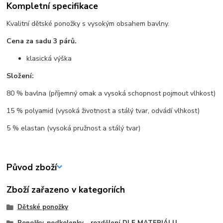
Kompletní specifikace
Kvalitní dětské ponožky s vysokým obsahem bavlny.
Cena za sadu 3 párů.
klasická výška
Složení:
80 % bavlna (příjemný omak a vysoká schopnost pojmout vlhkost)
15 % polyamid (vysoká životnost a stálý tvar, odvádí vlhkost)
5 % elastan (vysoká pružnost a stálý tvar)
Původ zboží
Zboží zařazeno v kategoriích
Dětské ponožky
Ponožky, podkolenky - rozdělení DLE MATERIÁLU