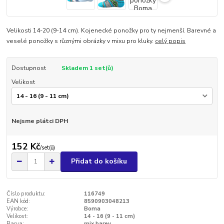
Velikosti 14-20 (9-14 cm). Kojenecké ponožky pro ty nejmenší. Barevné a
veselé ponožky s různými obrázky v mixu pro kluky.
celý popis
Dostupnost
Skladem 1 set(ů)
Velikost
Nejsme plátci DPH
152 Kč
/
set(ů)
Přidat do košíku
Číslo produktu:
116749
EAN kód:
8590903048213
Výrobce:
Boma
Velikost:
14 - 16 (9 - 11 cm)
Barva:
mix barev