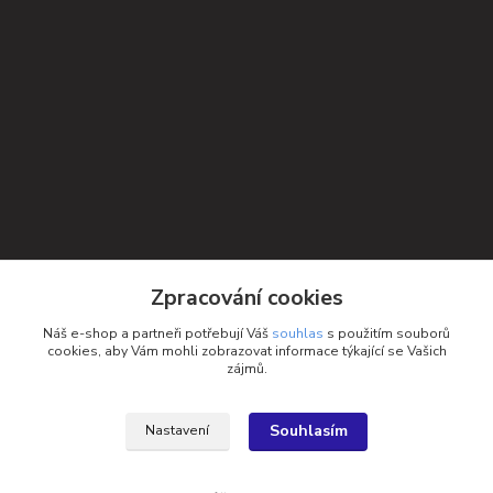
Kontakty
Zpracování cookies
Petra Michniková
Náš e-shop a partneři potřebují Váš
souhlas
s použitím souborů
+420 732 552 122
cookies, aby Vám mohli zobrazovat informace týkající se Vašich
zájmů.
info@ponozky.online
Souhlasím
Nastavení