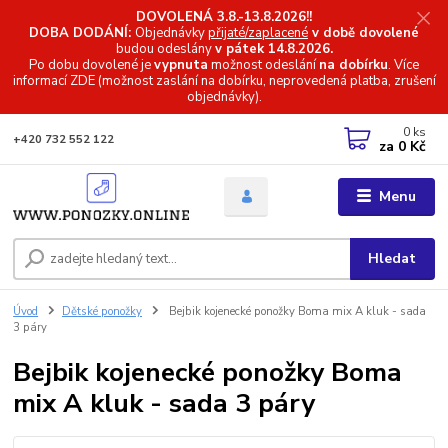
DOVOLENÁ 3.8.-13.8.2026!!
DOBA DODÁNÍ:
Objednávky
přijaté/zaplacené
v době dovolené
budou odeslány
v pátek 14.8.2026.
Po dobu dovolené je
vypnuta
možnost odeslání
na dobírku
. Více
informací
ZDE (možnost zaslání na dobírku, neprovedená platba, zrušení
objednávky).
0
ks
+420 732 552 122
za
0 Kč
Menu
Hledat
Úvod
Dětské ponožky
Bejbik kojenecké ponožky Boma mix A kluk - sada
3 páry
Bejbik kojenecké ponožky Boma
mix A kluk - sada 3 páry