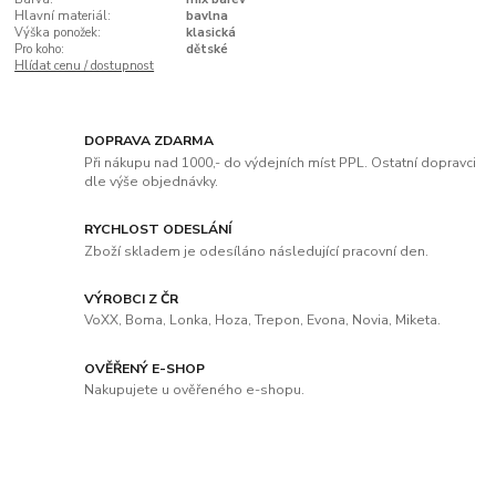
Hlavní materiál:
bavlna
Výška ponožek:
klasická
Pro koho:
dětské
Hlídat cenu / dostupnost
DOPRAVA ZDARMA
Při nákupu nad 1000,- do výdejních míst PPL. Ostatní dopravci
dle výše objednávky.
RYCHLOST ODESLÁNÍ
Zboží skladem je odesíláno následující pracovní den.
VÝROBCI Z ČR
VoXX, Boma, Lonka, Hoza, Trepon, Evona, Novia, Miketa.
OVĚŘENÝ E-SHOP
Nakupujete u ověřeného e-shopu.