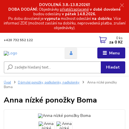
DOVOLENÁ 3.8.-13.8.2026!!
DOBA DODÁNÍ:
Objednávky
přijaté/zaplacené
v době dovolené
budou odeslány
v pátek 14.8.2026.
Po dobu dovolené je
vypnuta
možnost odeslání
na dobírku
. Více
informací
ZDE (možnost zaslání na dobírku, neprovedená platba, zrušení
objednávky).
0
ks
+420 732 552 122
za
0 Kč
Menu
Hledat
Úvod
Dámské ponožky, podkolenky, nadkolenky
Anna nízké ponožky
Boma
Anna nízké ponožky Boma