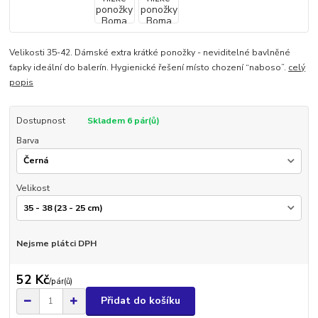
Velikosti 35-42. Dámské extra krátké ponožky - neviditelné bavlněné
ťapky ideální do balerín. Hygienické řešení místo chození “naboso”.
celý
popis
Dostupnost
Skladem 6 pár(ů)
Barva
Velikost
Nejsme plátci DPH
52 Kč
/
pár(ů)
Přidat do košíku