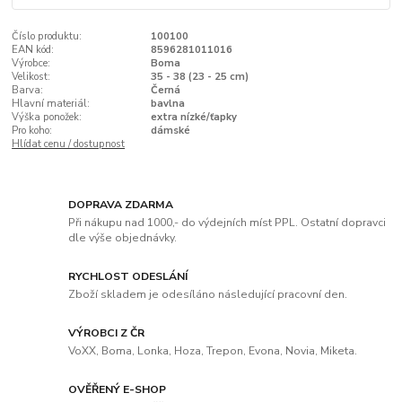
Číslo produktu:
100100
EAN kód:
8596281011016
Výrobce:
Boma
Velikost:
35 - 38 (23 - 25 cm)
Barva:
Černá
Hlavní materiál:
bavlna
Výška ponožek:
extra nízké/ťapky
Pro koho:
dámské
Hlídat cenu / dostupnost
DOPRAVA ZDARMA
Při nákupu nad 1000,- do výdejních míst PPL. Ostatní dopravci
dle výše objednávky.
RYCHLOST ODESLÁNÍ
Zboží skladem je odesíláno následující pracovní den.
VÝROBCI Z ČR
VoXX, Boma, Lonka, Hoza, Trepon, Evona, Novia, Miketa.
OVĚŘENÝ E-SHOP