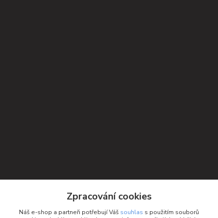
Kontakty
Zpracování cookies
Petra Michniková
Náš e-shop a partneři potřebují Váš
souhlas
s použitím souborů
+420 732 552 122