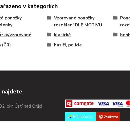
zařazeno v kategoriích
é ponožky,
Vzorované ponožky -
Pono
olenky
rozdělení DLE MOTIVŮ
rozd
ázky/vzorované
klasické
hobb
 (ČR)
hasiči, policie
 najdete
02, okr. Ústí nad Orlicí