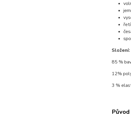
vol
jem
vys
řet
čes
spo
Složení:
85 % bav
12% polya
3 % elast
Původ 