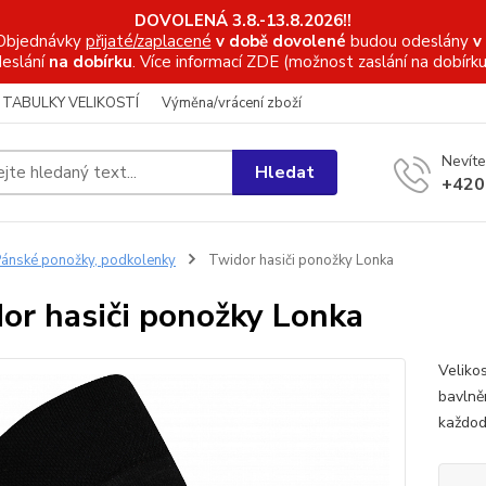
DOVOLENÁ 3.8.-13.8.2026!!
Objednávky
přijaté/zaplacené
v době dovolené
budou odeslány
v
eslání
na dobírku
. Více informací
ZDE (možnost zaslání na dobírku
TABULKY VELIKOSTÍ
Výměna/vrácení zboží
Nevíte
Hledat
+420
ánské ponožky, podkolenky
Twidor hasiči ponožky Lonka
or hasiči ponožky Lonka
Veliko
bavlně
každod