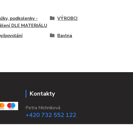
žky, podkolenky -
VÝROBCI
ělení DLE MATERIÁLU
y/povolání
Bavlna
Kontakty
Petra Michniková
+420 732 552 122
info@ponozky.online