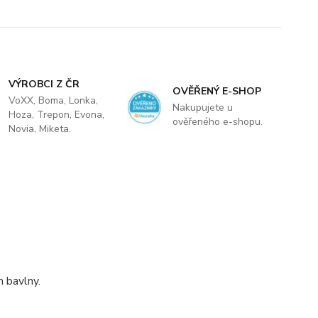
VÝROBCI Z ČR
OVĚŘENÝ E-SHOP
VoXX, Boma, Lonka,
Nakupujete u
Hoza, Trepon, Evona,
ověřeného e-shopu.
Novia, Miketa.
 bavlny.