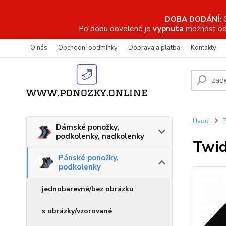
DOBA DODÁNÍ:
Po dobu dovolené je
vypnuta
možnost od
O nás
Obchodní podmínky
Doprava a platba
Kontakty
Úvod
P
Dámské ponožky,
podkolenky, nadkolenky
Twid
Pánské ponožky,
podkolenky
jednobarevné/bez obrázku
s obrázky/vzorované