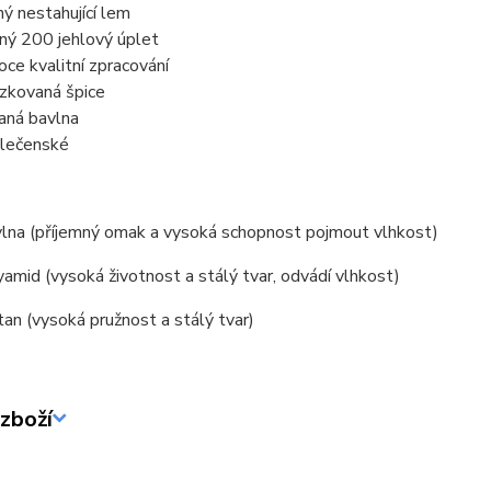
ný nestahující lem
ný 200 jehlový úplet
oce kvalitní zpracování
ízkovaná špice
aná bavlna
lečenské
lna (příjemný omak a vysoká schopnost pojmout vlhkost)
mid (vysoká životnost a stálý tvar, odvádí vlhkost)
an (vysoká pružnost a stálý tvar)
zboží