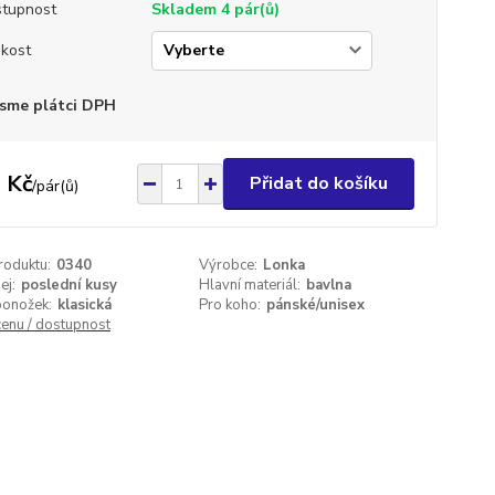
tupnost
Skladem 4 pár(ů)
ikost
sme plátci DPH
 Kč
Přidat do košíku
/
pár(ů)
roduktu:
0340
Výrobce:
Lonka
ej:
poslední kusy
Hlavní materiál:
bavlna
ponožek:
klasická
Pro koho:
pánské/unisex
cenu / dostupnost