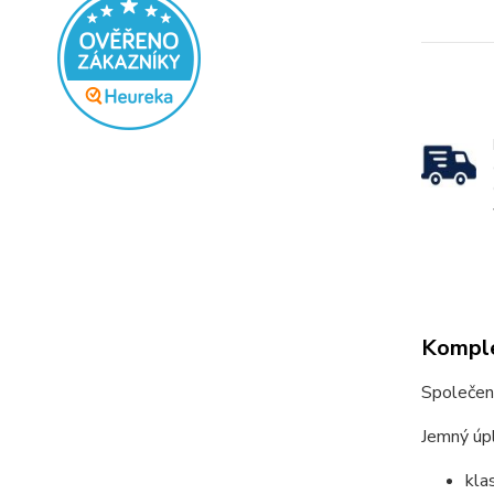
Komple
Společen
Jemný úpl
kla