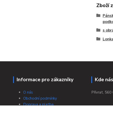
Zboží 
Pánsk
podk
s obr
Lonka
Informace pro zákazníky
Kde nás
O nás
Přívrat, 560 
Obchodní podmínky
Doprava a platba
Bezpečná platba