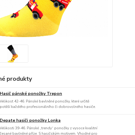
é produkty
Hasič pánské ponožky Trepon
Velikost 42-46. Pánské bavlněné ponožky, které určitě
potěší každého profesionálního či dobrovolného hasiče.
Depate hasiči ponožky Lonka
Velikosti 39-46. Pánské „trendy“ ponožky z vysoce kvalitní
česané bavlněné příze. S hasičským motivem. Vhodné pro