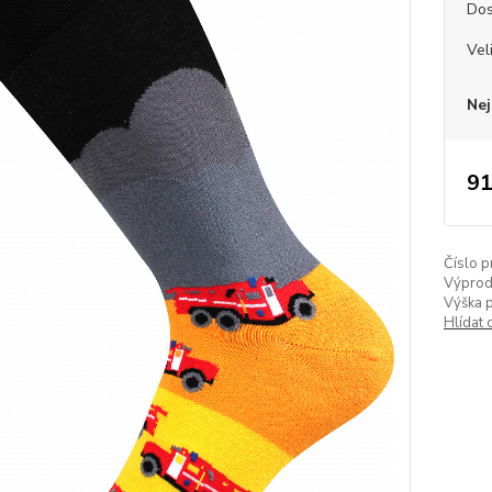
Dos
Vel
Nej
91
Číslo p
Výprod
Výška 
Hlídat 