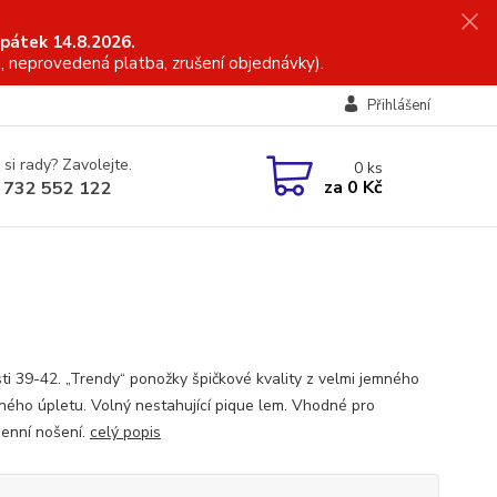
 pátek 14.8.2026.
, neprovedená platba, zrušení objednávky).
Přihlášení
 si rady? Zavolejte.
0
ks
za
0 Kč
 732 552 122
sti 39-42. „Trendy“ ponožky špičkové kvality z velmi jemného
ného úpletu. Volný nestahující pique lem. Vhodné pro
enní nošení.
celý popis