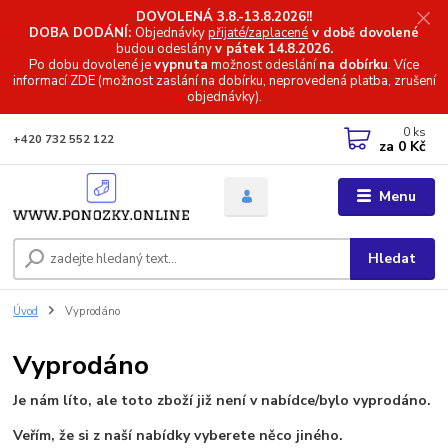
DOVOLENÁ 3.8.-13.8.2026!!
DOBA DODÁNÍ:
Objednávky
přijaté/zaplacené
v době dovolené
budou odeslány
v pátek 14.8.2026.
Po dobu dovolené je
vypnuta
možnost odeslání
na dobírku
. Více
informací
ZDE (možnost zaslání na dobírku, neprovedená platba, zrušení
objednávky).
0
ks
+420 732 552 122
za
0 Kč
Menu
Hledat
Úvod
Vyprodáno
Vyprodáno
Je nám líto, ale toto zboží již není v nabídce/bylo vyprodáno.
Veřím, že si z naší nabídky vyberete něco jiného.