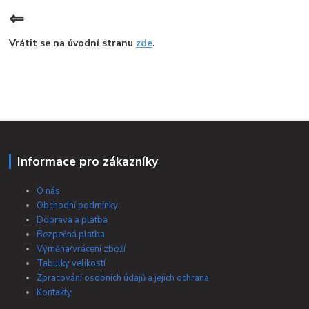
⇐
Vrátit se na úvodní stranu
zde
.
Informace pro zákazníky
O nás
Obchodní podmínky
Doprava a platba
Bezpečná platba
Výměna/vrácení zboží
Tabulky velikostí
Zpracování osobních údajů a jejich ochrana
Kontakty