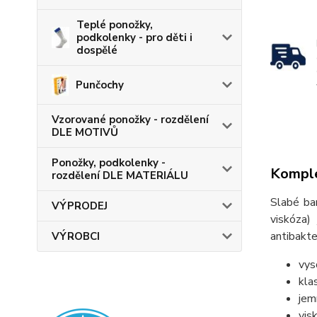
Teplé ponožky,
podkolenky - pro děti i
dospělé
Punčochy
Vzorované ponožky - rozdělení
DLE MOTIVŮ
Ponožky, podkolenky -
Komple
rozdělení DLE MATERIÁLU
Slabé ba
VÝPRODEJ
viskóza)
antibakter
VÝROBCI
vys
kla
jem
vis