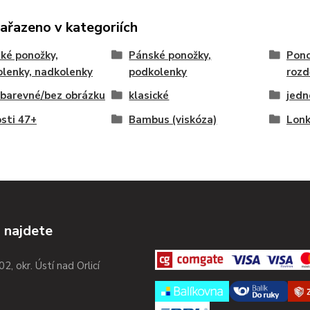
zařazeno v kategoriích
ké ponožky,
Pánské ponožky,
Pono
lenky, nadkolenky
podkolenky
rozd
barevné/bez obrázku
klasické
jedn
osti 47+
Bambus (viskóza)
Lonk
 najdete
02, okr. Ústí nad Orlicí