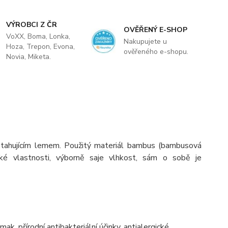
VÝROBCI Z ČR
OVĚŘENÝ E-SHOP
VoXX, Boma, Lonka,
Nakupujete u
Hoza, Trepon, Evona,
ověřeného e-shopu.
Novia, Miketa.
tahujícím lemem. Použitý materiál bambus (bambusová
ické vlastnosti, výborně saje vlhkost, sám o sobě je
k, přírodní antibakteriální účinky, antialergické