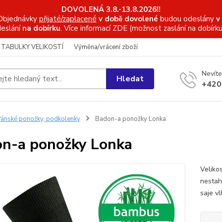
DOVOLENÁ 3.8.-13.8.2026!!
Objednávky
přijaté/zaplacené
v době dovolené
budou odeslány
v
eslání
na dobírku
. Více informací
ZDE (možnost zaslání na dobírku
TABULKY VELIKOSTÍ
Výměna/vrácení zboží
Nevíte
Hledat
+420
ánské ponožky, podkolenky
Badon-a ponožky Lonka
n-a ponožky Lonka
Veliko
nestah
saje vl