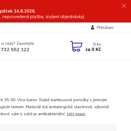
 pátek 14.8.2026.
, neprovedená platba, zrušení objednávky).
Přihlášení
 si rady? Zavolejte.
0
ks
za
0 Kč
 732 552 122
sti 35-50. Více barev. Slabé bambusové ponožky s jemným
ujícím lemem. Materiál má antialergické vlastnosti, výborně
hkost, sám o sobě je antibakteriální.
celý popis