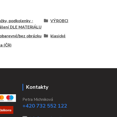
žky, podkolenky -
VÝROBCI
ělení DLE MATERIÁLU
obarevné/bez obrázku
klasické
a (ČR)
Kontakty
Petra Michniková
+420 732 552 122