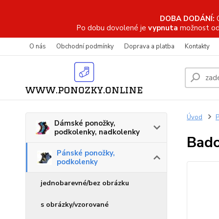
DOBA DODÁNÍ:
Po dobu dovolené je
vypnuta
možnost od
O nás
Obchodní podmínky
Doprava a platba
Kontakty
Úvod
P
Dámské ponožky,
podkolenky, nadkolenky
Bado
Pánské ponožky,
podkolenky
jednobarevné/bez obrázku
s obrázky/vzorované