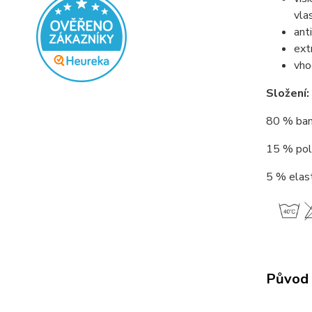
vla
ant
ext
vho
Složení:
80 % bamb
15 % poly
5 % elast
Původ 