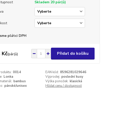
tupnost
Skladem 20 pár(ů)
va
ikost
sme plátci DPH
 Kč
Přidat do košíku
/
pár(ů)
roduktu:
0014
EAN kód:
8596281029646
e:
Lonka
Výprodej:
poslední kusy
materiál:
bambus
Výška ponožek:
klasická
o:
pánské/unisex
Hlídat cenu / dostupnost