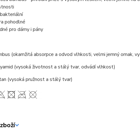
stnosti
ibakteriální
ra pohodlné
dné pro dámy i pány
us (okamžitá absorpce a odvod vlhkosti, velmi jemný omak, vysok
amid (vysoká životnost a stálý tvar, odvádí vlhkost)
an (vysoká pružnost a stálý tvar)
zboží