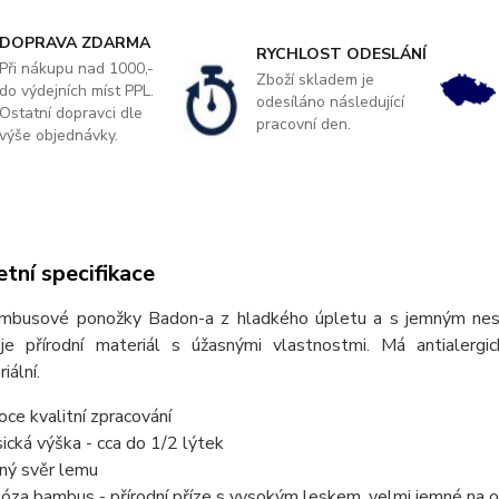
DOPRAVA ZDARMA
RYCHLOST ODESLÁNÍ
Při nákupu nad 1000,-
Zboží skladem je
do výdejních míst PPL.
odesíláno následující
Ostatní dopravci dle
pracovní den.
výše objednávky.
tní specifikace
mbusové ponožky Badon-a z hladkého úpletu a s jemným nes
 je přírodní materiál s úžasnými vlastnostmi. Má antialerg
iální.
oce kvalitní zpracování
sická výška - cca do 1/2 lýtek
ný svěr lemu
kóza bambus - přírodní příze s vysokým leskem, velmi jemné na oma