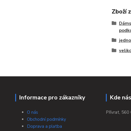
Zboží 
Dáms
podko
jedno
velik
Informace pro zákazníky
Kde nás
O nás
Přívrat, 560 
Obchodní podmínky
Doprava a platba